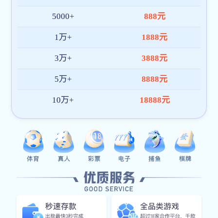
化。这种转型不仅提升了球队整体运作效率，也让唐
斯有机会展示他多样化的技能。
这种战术上的变化也反映出教练组对唐斯更全面能力
的认可，他们希望利用他的身高与技术优势来丰富进
攻选择。在这一过程中，唐斯逐渐成为球队进攻组织
的一部分，而不再仅仅是依赖个人突破或投篮来获取
分数。
此外，这种转变还促使其他队友发挥出更大的潜力。
在唐斯牺牲个人得分意愿后，其他球员如爱德华兹等
纷纷得到更多表现空间，从而形成更为均衡的团队攻
击模式。
2、减少出手次数背后的原因
唐斯场均出手次数降至生涯新低，并不是偶然现象。