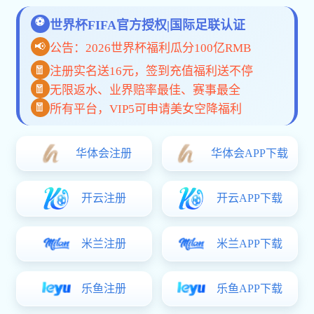
手机App
网页版
唐斯强势转型场均出手生涯新低文
班遭遇重创头皮发麻
2026-06-12 00:58
28 次阅读
首页
/
体育热讯
在当前的篮球赛季中，卡尔-安东尼·唐斯以全新的姿