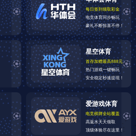
首页
/
体育热讯
索博以出色的表现高居榜首，而安德森和维
从四个方面详细分析这一排行榜，包括传球
通过深入探讨，我们可以更全面地理解英超
精准配合，以创造更多得分机会。因此，提