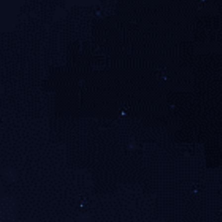
下一篇：
津门虎冬训开启热身赛模式将与首