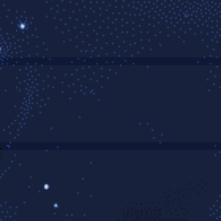
率排行榜索博领先安德森维尔茨紧随其后
功率成为了衡量球员表现的重要指标之一。根据最新的排行榜，
员个人技术能力，还体现了他们在比赛中的战术执行力。本文将
德森与维尔茨的竞争状态以及这些数据对球队战术布局的意义。
对比赛结果的深远影响。
率的重要指标。在现代足球中，球队需要在快速变化的场上进行
否有效组织进攻。