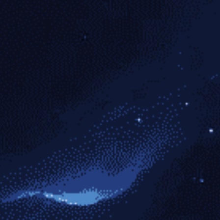
与此同时，这种现象在体育领域尤为明显
看法。这不仅赋予了他们更多的话语权，
然而，这种开放式讨论也可能带来一些负
的利益时，我们也应该保持理性思考，以
总结：
综上所述，里克尔梅关于巴萨降级西乙无
成长历程到俱乐部现实，再到整体文化变
未来，无论巴萨能否重新崛起或继续沉沦
案。在这个瞬息万变的时代，让我们一起