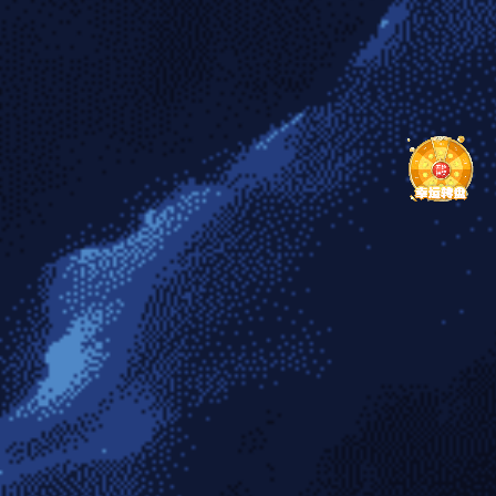
对的重要课题。
、争取晋级，而降级则意味着资金减少和资
提供了一个重建机会，让年轻球员获得更多
重。因此，无论是管理层还是教练组，都需
在当前信息爆炸时代，许多人都开始勇敢发
社会进步。