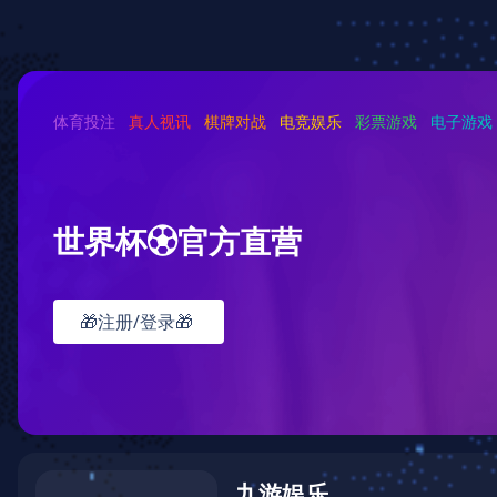
赏金女王官网
A
欢迎访问
赏金女王官网
，提供全面覆
更新千场比赛