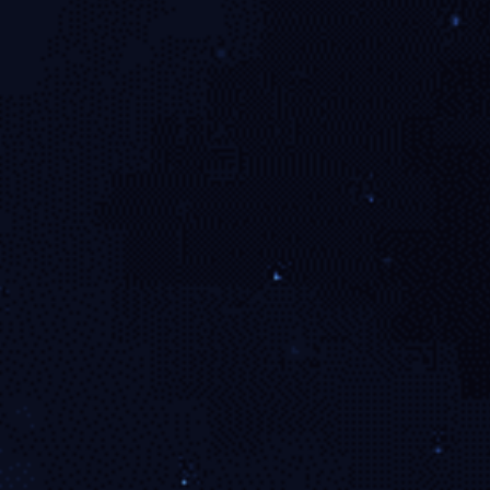
下一篇：
利雅得胜利主帅若热热苏斯荣膺沙