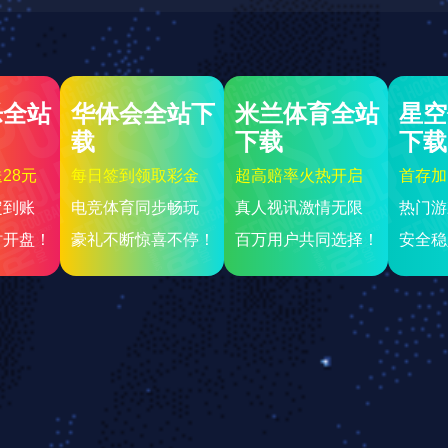
他认为，足球不仅仅是一项运动，更是一种文化、一种情感。在
因此，当他谈到巴萨时，不乏对其历史地位与现状的不屑。这也
顾忌。他认为，在当今这个时代，各种社交媒体和平台让公众人
引起更多人对足球本质以及俱乐部责任感的思考。
，包括财务危机、战绩不佳等问题。在经济层面上，由于管理不
压力。同时，新冠疫情也令许多赛事无法如期举行，使得收入来
从之前统治西甲联赛到如今陷入降级区，可以说是巨大的反差。
球员逐渐崭露头角，虽然球队有所改观，但距离重返巅峰依然任
出了“降级无所谓”的看法。这其实反映了一个深层次的问题，那