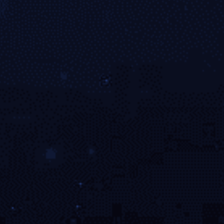
均佳认为失
米对国际米兰与对手的表现进行了...
后换否则只
员薪资的上限和底线也在不断调整。...
联系我们
快速导航
肃省兰州市安宁区安宁西路310
App下载
关于我们
隐私政策
upport@rhymacide.com
用户协议
网站地图