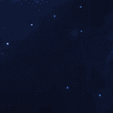
上一篇：
多库表现出色当选曼城对布伦特福…
相关推荐文章
中韩青少年对抗赛第二日综述
中韩青少年对抗赛第二日的赛事引发
2026-06-05
莫德里奇对AC米兰的深厚情
卢卡·莫德里奇，作为当今足坛的顶
2026-07-15