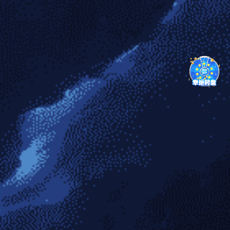
是再完美的战术，如果无法有效地落实到场
胜负关键所在。
显得零散。而反观对手，他们则更加注重团
响到了最终比分。
同时也要加强临场应变能力，以便在突发情况
通过实际案例来提升全队对于失误情况的敏
职责，以及如何相互协作以减少失误发生概