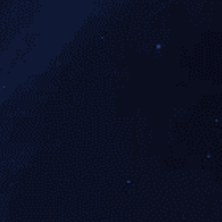
中的牺牲精神
以其超凡的球技而闻名，更因其无私...
队过人成功
现进行详细分析，重点探讨他如何...
数统计奥利塞