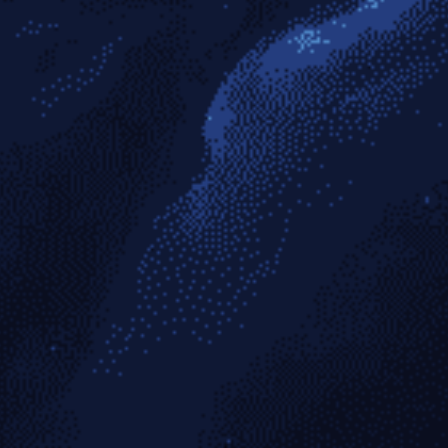
重要方面。在压力大、竞争激烈的大环境下，保持冷静思考对于
，以帮助他们更好地应对场上的各种挑战。
的一环。通过录像回放，让每位队员清楚自己在比赛中的发挥，
更高水平发展.
表现在总体上给予了肯定，同时也严肃指出了一些需要改正的问
理及心理素质建设。
加强各方面工作的协调与配合，那么他们必将在接下来的赛事中