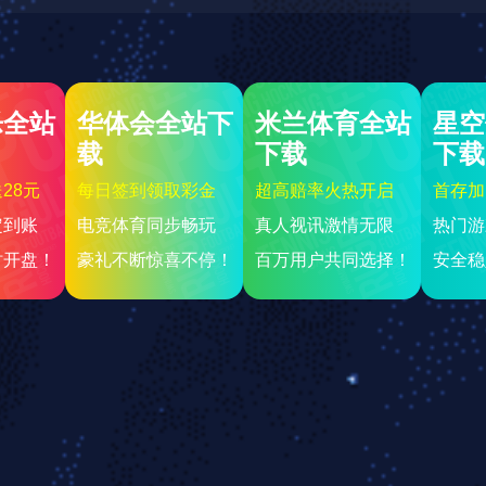
比赛中展现出强大的进攻能力。通过快速的一脚传球和灵活跑位
赛的观赏性，同时也让两队都有机会进行调整和应变。
，但两队整体表现均可圈可点。这种高水平的交锋不仅是双方实
了国米在失球过程中的疏忽。他认为，一些微小的不集中和沟通
，就可能酿成严重后果。
未能有效盯住自己的标靶，使得对方轻松获得头球机会。贝尔戈
攻防守中，几名后卫之间缺乏默契也导致了空间被过多打开，从
认真分析这些失误并加以纠正。在今后的训练中，加强防守意识