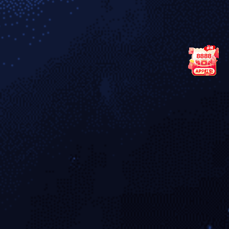
解决问题至关重要。因此，可以引入专业心
以及哪些地方可以做得更好。这种反馈机制
题。在足球竞技日益白热化的今天，仅靠优
取得更为辉煌的成绩，实现冲击冠军梦想！