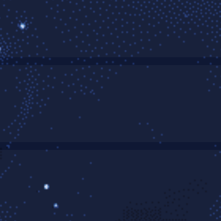
均佳认为失球时存在明显疏忽
国际米兰与对手的表现进行了点评。他认为，两队在比赛中的表
特别提到，尽管双方都展现了极高的竞技状态和战术素养，但在
，包括国米与对手整体表现、失球原因分析、战术执行的重要性
对手无疑都展现出了良好的竞技状态。从控球率到进攻组织，两
不仅能够迅速展开反击，也能通过中场控制来逐步推进。这种灵