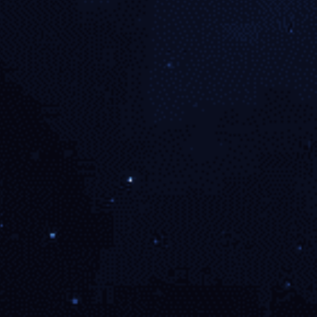
2026年世界杯正在如火如荼地进行
2026-08-01
贝尔戈米点评国米与对手表现
在近期的比赛中，前国米球员贝尔戈
2026-06-06
赏金女王官网
赏金女王官网官方网站【KY1.AC】官
甘
网认证:手机版、app下载、登录入
号
口、官方网站、网页版、平台、网
s
址、地址、注册、娱乐，赏金女王官
网(中国)官方网站欢迎大家选择真正的
官方通道，同时我们提供全天候7x24
小时在线服务，第一时间处理各类问