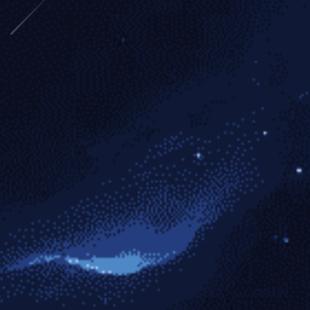
其次，加强心理素质培养也是提升成绩的
理辅导人员，为队员提供心理支持和指导
最后，加强赛后的复盘分析也是不可或缺
能够有效促进个人成长，并推动整个团队向
总结：
综上所述，贝尔戈米奇对于国米与其对手
秀技术已经远远不够，更需要关注细节处
未来，如果国际米兰能够认真吸取教训，