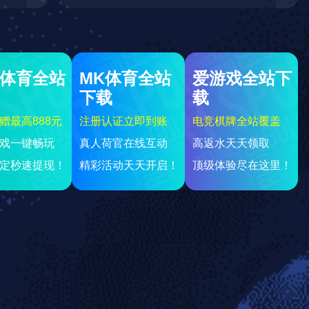
，对方不断威胁着国米的大门。贝尔戈米对
力的体现，也是意甲联赛竞争激烈程度的一
缺陷直接导致了丢球。这种情况在高水平比
米指出，这种情况并非偶然，而是球队在紧
而给了对方可乘之机。
与团队协作，将是提升球队的重要环节。